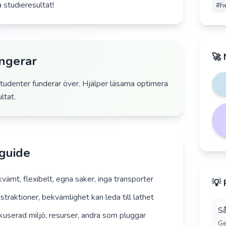
a studieresultat!
#
h
🚀 
ungerar
tudenter funderar över. Hjälper läsarna optimera
ltat.
 guide
ämt, flexibelt, egna saker, inga transporter
💡 
raktioner, bekvämlighet kan leda till lathet
Så
okuserad miljö, resurser, andra som pluggar
Ge