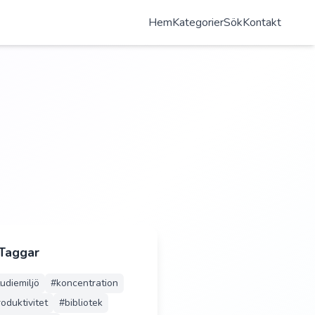
Hem
Kategorier
Sök
Kontakt
 Taggar
tudiemiljö
#
koncentration
oduktivitet
#
bibliotek