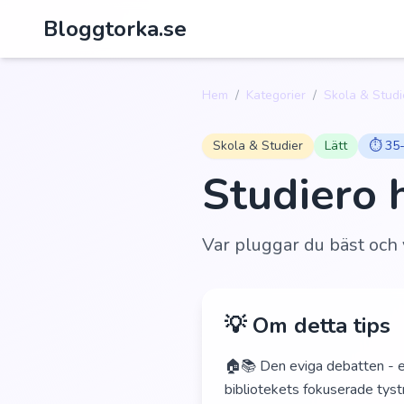
Bloggtorka.se
Hem
/
Kategorier
/
Skola & Studi
Skola & Studier
Lätt
⏱️
35-
Studiero 
Var pluggar du bäst och 
💡 Om detta tips
🏠📚 Den eviga debatten - e
bibliotekets fokuserade tyst