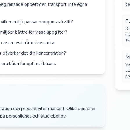
beg ränsade öppettider, transport, inte egna
de
Pl
- vilken miljö passar morgon vs kväll?
De
miljöer bättre för vissa uppgifter?
me
sk
 ensam vs i närhet av andra
r påverkar det din koncentration?
Mi
nera båda för optimal balans
Vi
st
pr
ration och produktivitet markant. Olika personer
e på personlighet och studiebehov.