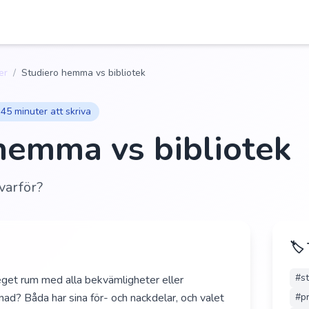
er
/
Studiero hemma vs bibliotek
45 minuter att skriva
hemma vs bibliotek
varför?
🏷️
#
s
get rum med alla bekvämligheter eller
nad? Båda har sina för- och nackdelar, och valet
#
pr