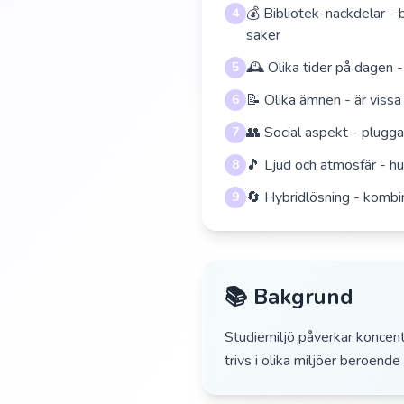
💰 Bibliotek-nackdelar - 
4
saker
🕰️ Olika tider på dagen 
5
📝 Olika ämnen - är vissa 
6
👥 Social aspekt - plugga
7
🎵 Ljud och atmosfär - hu
8
🔄 Hybridlösning - kombi
9
📚 Bakgrund
Studiemiljö påverkar koncent
trivs i olika miljöer beroend