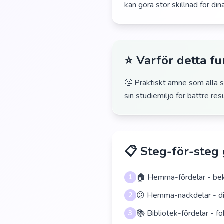
kan göra stor skillnad för din
⭐ Varför detta f
🤔 Praktiskt ämne som alla s
sin studiemiljö för bättre resu
📋 Steg-för-steg
🏠 Hemma-fördelar - bekv
1
😕 Hemma-nackdelar - dist
2
📚 Bibliotek-fördelar - f
3