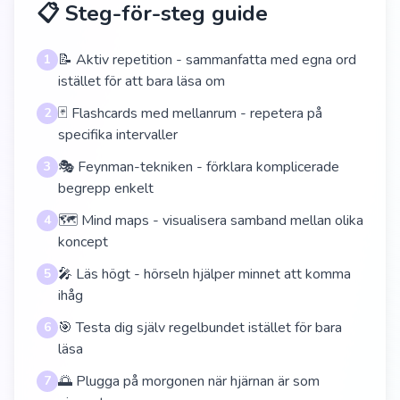
📋 Steg-för-steg guide
📝 Aktiv repetition - sammanfatta med egna ord
1
istället för att bara läsa om
🃏 Flashcards med mellanrum - repetera på
2
specifika intervaller
🎭 Feynman-tekniken - förklara komplicerade
3
begrepp enkelt
🗺️ Mind maps - visualisera samband mellan olika
4
koncept
🎤 Läs högt - hörseln hjälper minnet att komma
5
ihåg
🎯 Testa dig själv regelbundet istället för bara
6
läsa
🌅 Plugga på morgonen när hjärnan är som
7