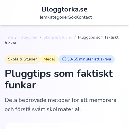
Bloggtorka.se
Hem
Kategorier
Sök
Kontakt
Hem
/
Kategorier
/
Skola & Studier
/
Pluggtips som faktiskt
funkar
Skola & Studier
Medel
⏱️
50-65 minuter att skriva
Pluggtips som faktiskt
funkar
Dela beprövade metoder för att memorera
och förstå svårt skolmaterial.