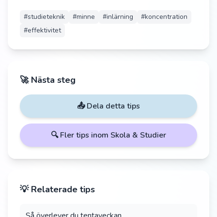
#
studieteknik
#
minne
#
inlärning
#
koncentration
#
effektivitet
🚀 Nästa steg
📤 Dela detta tips
🔍 Fler tips inom
Skola & Studier
💡 Relaterade tips
Så överlever du tentaveckan