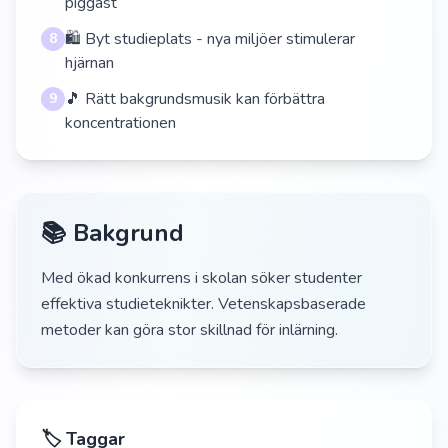
piggast
🛍️ Byt studieplats - nya miljöer stimulerar
8
hjärnan
🎵 Rätt bakgrundsmusik kan förbättra
9
koncentrationen
📚 Bakgrund
Med ökad konkurrens i skolan söker studenter
effektiva studieteknikter. Vetenskapsbaserade
metoder kan göra stor skillnad för inlärning.
🏷️ Taggar