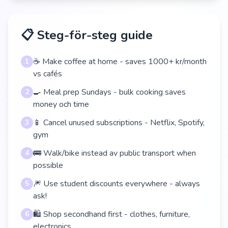
📋 Steg-för-steg guide
☕ Make coffee at home - saves 1000+ kr/month
1
vs cafés
🍳 Meal prep Sundays - bulk cooking saves
2
money och time
📱 Cancel unused subscriptions - Netflix, Spotify,
3
gym
🚌 Walk/bike instead av public transport when
4
possible
🎆 Use student discounts everywhere - always
5
ask!
🛍️ Shop secondhand first - clothes, furniture,
6
electronics