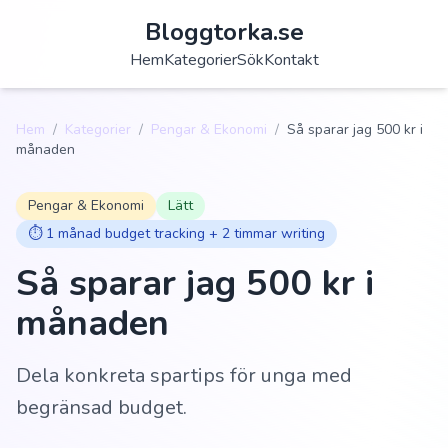
Bloggtorka.se
Hem
Kategorier
Sök
Kontakt
Hem
/
Kategorier
/
Pengar & Ekonomi
/
Så sparar jag 500 kr i
månaden
Pengar & Ekonomi
Lätt
⏱️
1 månad budget tracking + 2 timmar writing
Så sparar jag 500 kr i
månaden
Dela konkreta spartips för unga med
begränsad budget.