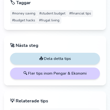
🏷️ Taggar
#
money saving
#
student budget
#
financial tips
#
budget hacks
#
frugal living
🚀 Nästa steg
📤 Dela detta tips
🔍 Fler tips inom
Pengar & Ekonomi
💡 Relaterade tips