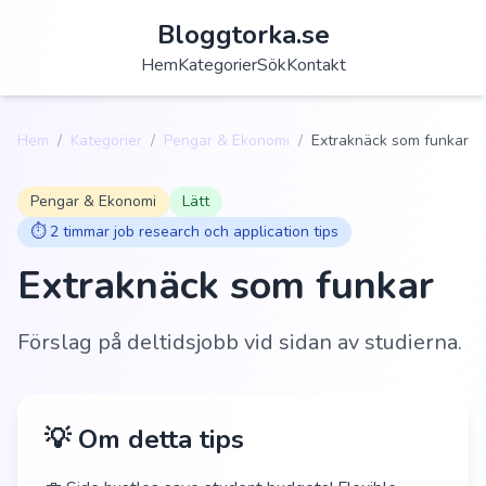
Bloggtorka.se
Hem
Kategorier
Sök
Kontakt
Hem
/
Kategorier
/
Pengar & Ekonomi
/
Extraknäck som funkar
Pengar & Ekonomi
Lätt
⏱️
2 timmar job research och application tips
Extraknäck som funkar
Förslag på deltidsjobb vid sidan av studierna.
💡 Om detta tips