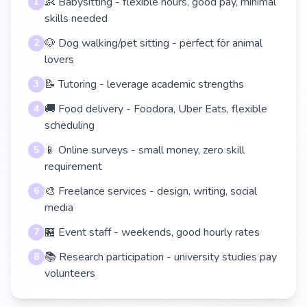
👶 Babysitting - flexible hours, good pay, minimal
1
skills needed
🐶 Dog walking/pet sitting - perfect för animal
2
lovers
📝 Tutoring - leverage academic strengths
3
🚚 Food delivery - Foodora, Uber Eats, flexible
4
scheduling
📱 Online surveys - small money, zero skill
5
requirement
🎨 Freelance services - design, writing, social
6
media
🏪 Event staff - weekends, good hourly rates
7
📚 Research participation - university studies pay
8
volunteers