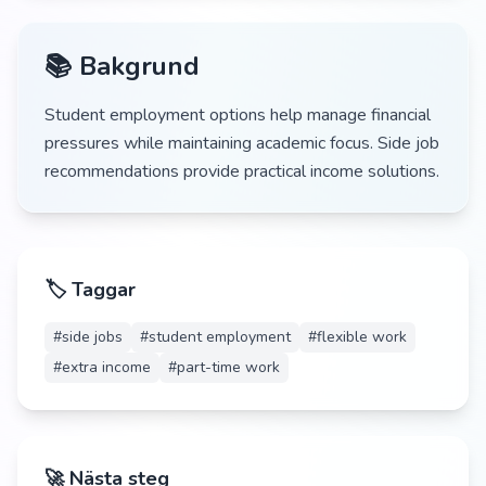
📚 Bakgrund
Student employment options help manage financial
pressures while maintaining academic focus. Side job
recommendations provide practical income solutions.
🏷️ Taggar
#
side jobs
#
student employment
#
flexible work
#
extra income
#
part-time work
🚀 Nästa steg