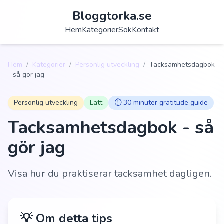
Bloggtorka.se
Hem
Kategorier
Sök
Kontakt
Hem
/
Kategorier
/
Personlig utveckling
/
Tacksamhetsdagbok
- så gör jag
Personlig utveckling
Lätt
⏱️
30 minuter gratitude guide
Tacksamhetsdagbok - så
gör jag
Visa hur du praktiserar tacksamhet dagligen.
💡 Om detta tips