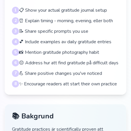
📋 Show your actual gratitude journal setup
1
⏰ Explain timing - morning, evening, eller both
2
📝 Share specific prompts you use
3
💕 Include examples av daily gratitude entries
4
📸 Mention gratitude photography habit
5
😔 Address hur att find gratitude på difficult days
6
💪 Share positive changes you've noticed
7
✨ Encourage readers att start their own practice
8
📚 Bakgrund
Gratitude practices är scientifically proven att