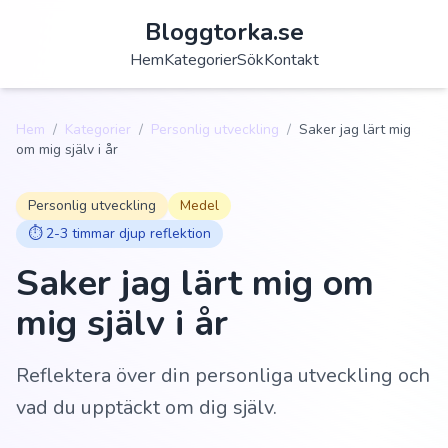
Bloggtorka.se
Hem
Kategorier
Sök
Kontakt
Hem
/
Kategorier
/
Personlig utveckling
/
Saker jag lärt mig
om mig själv i år
Personlig utveckling
Medel
⏱️
2-3 timmar djup reflektion
Saker jag lärt mig om
mig själv i år
Reflektera över din personliga utveckling och
vad du upptäckt om dig själv.