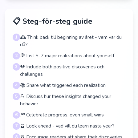
📋 Steg-för-steg guide
🕰️ Think back till beginning av året - vem var du
1
då?
💭 List 5-7 major realizations about yourself
2
💔 Include both positive discoveries och
3
challenges
📚 Share what triggered each realization
4
💪 Discuss hur these insights changed your
5
behavior
🎆 Celebrate progress, even small wins
6
🔮 Look ahead - vad vill du learn nästa year?
7
💬 Encourage readers att share their discoveries
8