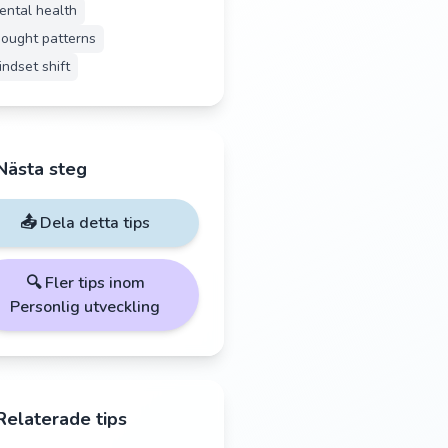
ental health
hought patterns
indset shift
Nästa steg
📤 Dela detta tips
🔍 Fler tips inom
Personlig utveckling
Relaterade tips