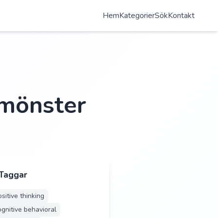
Hem
Kategorier
Sök
Kontakt
emönster
 Taggar
sitive thinking
ognitive behavioral