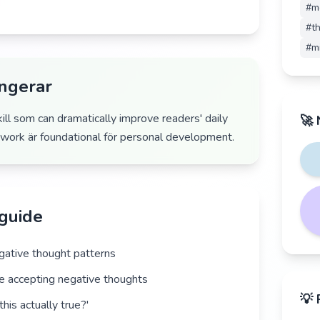
#
m
#
t
#
m
ungerar
ill som can dramatically improve readers' daily
🚀 
 work är foundational för personal development.
 guide
egative thought patterns
re accepting negative thoughts
💡 
this actually true?'