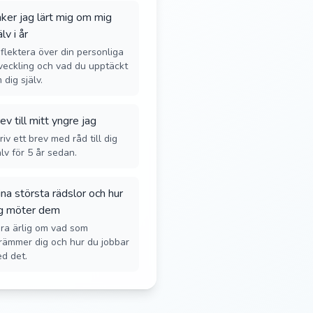
ker jag lärt mig om mig
älv i år
flektera över din personliga
veckling och vad du upptäckt
 dig själv.
ev till mitt yngre jag
riv ett brev med råd till dig
älv för 5 år sedan.
na största rädslor och hur
g möter dem
ra ärlig om vad som
rämmer dig och hur du jobbar
d det.