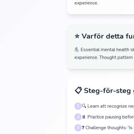
experience.
⭐ Varför detta f
💪 Essential mental health sk
experience. Thought pattern
📋 Steg-för-steg
🔍 Learn att recognize n
1
⏸️ Practice pausing befo
2
❓ Challenge thoughts: 'Is 
3