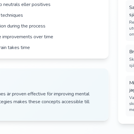
 neutrals eller positives
Sa
sj
 techniques
Re
ion during the process
ut
om
ce improvements over time
rain takes time
Br
Sk
sj
Mi
ja
ues är proven effective för improving mental
Va
ategies makes these concepts accessible till
sk
me