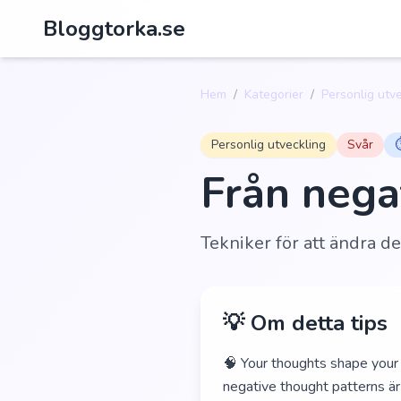
Bloggtorka.se
Hem
/
Kategorier
/
Personlig utv
Personlig utveckling
Svår
Från negat
Tekniker för att ändra de
💡 Om detta tips
🧠 Your thoughts shape your r
negative thought patterns är 