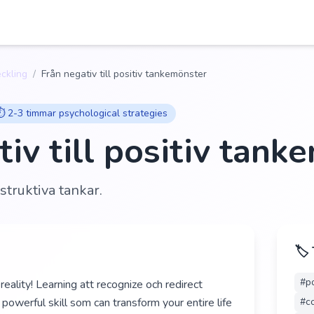
eckling
/
Från negativ till positiv tankemönster
⏱️
2-3 timmar psychological strategies
iv till positiv tank
struktiva tankar.
🏷️
#
po
eality! Learning att recognize och redirect
powerful skill som can transform your entire life
#
c