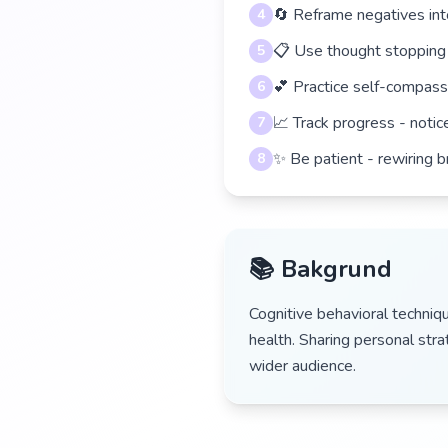
🔄 Reframe negatives into
4
📋 Use thought stopping
5
💕 Practice self-compass
6
📈 Track progress - noti
7
✨ Be patient - rewiring b
8
📚 Bakgrund
Cognitive behavioral techniq
health. Sharing personal str
wider audience.