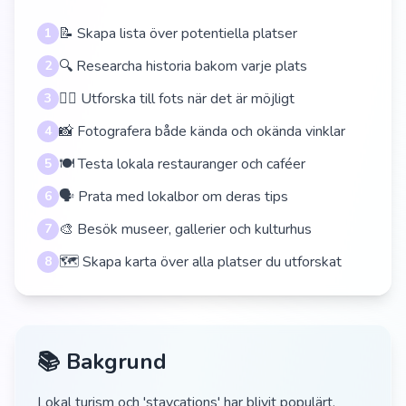
📝 Skapa lista över potentiella platser
1
🔍 Researcha historia bakom varje plats
2
🚶‍♀️ Utforska till fots när det är möjligt
3
📸 Fotografera både kända och okända vinklar
4
🍽️ Testa lokala restauranger och caféer
5
🗣️ Prata med lokalbor om deras tips
6
🎨 Besök museer, gallerier och kulturhus
7
🗺️ Skapa karta över alla platser du utforskat
8
📚 Bakgrund
Lokal turism och 'staycations' har blivit populärt,