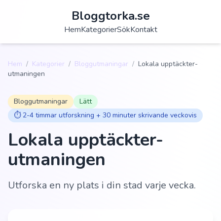
Bloggtorka.se
Hem
Kategorier
Sök
Kontakt
Hem
/
Kategorier
/
Bloggutmaningar
/
Lokala upptäckter-
utmaningen
Bloggutmaningar
Lätt
⏱️
2-4 timmar utforskning + 30 minuter skrivande veckovis
Lokala upptäckter-
utmaningen
Utforska en ny plats i din stad varje vecka.