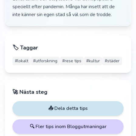
speciellt efter pandemin. Många har insett att de
inte känner sin egen stad så väl som de trodde.
🏷️ Taggar
#
lokalt
#
utforskning
#
rese tips
#
kultur
#
städer
🚀 Nästa steg
📤 Dela detta tips
🔍 Fler tips inom
Bloggutmaningar