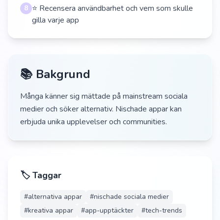
⭐ Recensera användbarhet och vem som skulle
8
gilla varje app
📚 Bakgrund
Många känner sig mättade på mainstream sociala
medier och söker alternativ. Nischade appar kan
erbjuda unika upplevelser och communities.
🏷️ Taggar
#
alternativa appar
#
nischade sociala medier
#
kreativa appar
#
app-upptäckter
#
tech-trends