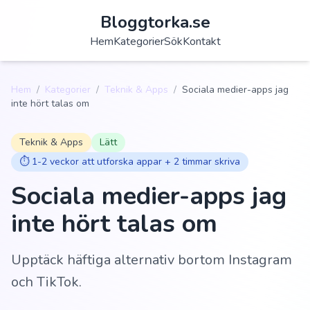
Bloggtorka.se
Hem
Kategorier
Sök
Kontakt
Hem
/
Kategorier
/
Teknik & Apps
/
Sociala medier-apps jag
inte hört talas om
Teknik & Apps
Lätt
⏱️
1-2 veckor att utforska appar + 2 timmar skriva
Sociala medier-apps jag
inte hört talas om
Upptäck häftiga alternativ bortom Instagram
och TikTok.