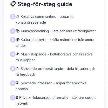
📋 Steg-för-steg guide
🎨 Kreativa communities - appar för
1
konstintresserade
📚 Kunskapsdelning - lära och lära ut färdigheter
2
🌍 Kulturell utbyte - träffa människor från andra
3
länder
🎵 Musikskapande - kollaborativa och kreativa
4
musikappar
📝 Skrivande och berättande - dela historier och
5
få feedback
🎯 Nischade intressen - appar för specifika
6
hobbys
🔒 Privacy-fokuserade alternativ - säkrare sociala
7
nätverk