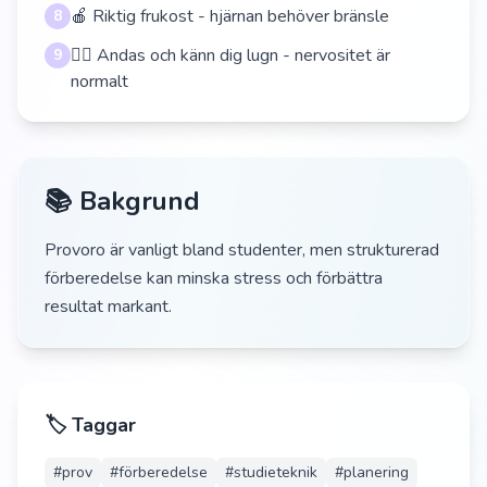
🍎 Riktig frukost - hjärnan behöver bränsle
8
🧘‍♀️ Andas och känn dig lugn - nervositet är
9
normalt
📚 Bakgrund
Provoro är vanligt bland studenter, men strukturerad
förberedelse kan minska stress och förbättra
resultat markant.
🏷️ Taggar
#
prov
#
förberedelse
#
studieteknik
#
planering