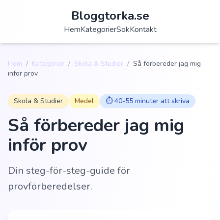
Bloggtorka.se
Hem
Kategorier
Sök
Kontakt
Hem
/
Kategorier
/
Skola & Studier
/
Så förbereder jag mig
inför prov
Skola & Studier
Medel
⏱️
40-55 minuter att skriva
Så förbereder jag mig
inför prov
Din steg-för-steg-guide för
provförberedelser.