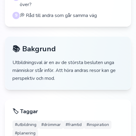
över?
💭 Råd till andra som går samma väg
9
📚 Bakgrund
Utbildningsval är en av de största besluten unga
människor står inför. Att höra andras resor kan ge
perspektiv och mod.
🏷️ Taggar
#
utbildning
#
drömmar
#
framtid
#
inspiration
#
planering