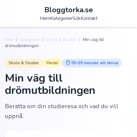
Bloggtorka.se
Hem
Kategorier
Sök
Kontakt
Hem
/
Kategorier
/
Skola & Studier
/
Min väg till
drömutbildningen
Skola & Studier
Medel
⏱️
50-65 minuter att skriva
Min väg till
drömutbildningen
Berätta om din studieresa och vad du vill
uppnå.