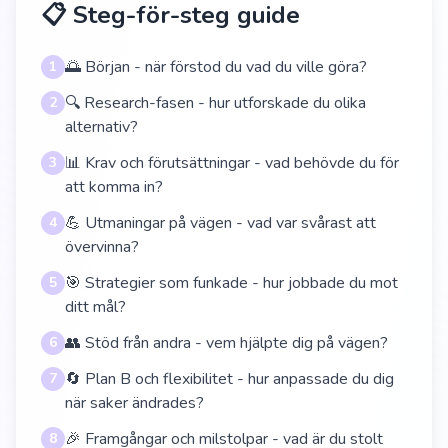
📋 Steg-för-steg guide
🌅 Början - när förstod du vad du ville göra?
1
🔍 Research-fasen - hur utforskade du olika
2
alternativ?
📊 Krav och förutsättningar - vad behövde du för
3
att komma in?
💪 Utmaningar på vägen - vad var svårast att
4
övervinna?
🎯 Strategier som funkade - hur jobbade du mot
5
ditt mål?
👥 Stöd från andra - vem hjälpte dig på vägen?
6
🔄 Plan B och flexibilitet - hur anpassade du dig
7
när saker ändrades?
🎉 Framgångar och milstolpar - vad är du stolt
8