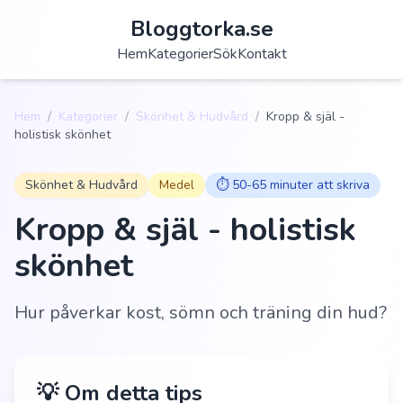
Bloggtorka.se
Hem
Kategorier
Sök
Kontakt
Hem
/
Kategorier
/
Skönhet & Hudvård
/
Kropp & själ -
holistisk skönhet
Skönhet & Hudvård
Medel
⏱️
50-65 minuter att skriva
Kropp & själ - holistisk
skönhet
Hur påverkar kost, sömn och träning din hud?
💡 Om detta tips