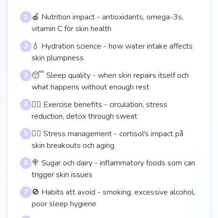
🍎 Nutrition impact - antioxidants, omega-3s,
1
vitamin C för skin health
💧 Hydration science - how water intake affects
2
skin plumpness
😴 Sleep quality - when skin repairs itself och
3
what happens without enough rest
🏋️‍♀️ Exercise benefits - circulation, stress
4
reduction, detox through sweat
🧘‍♀️ Stress management - cortisol's impact på
5
skin breakouts och aging
🍭 Sugar och dairy - inflammatory foods som can
6
trigger skin issues
🚫 Habits att avoid - smoking, excessive alcohol,
7
poor sleep hygiene