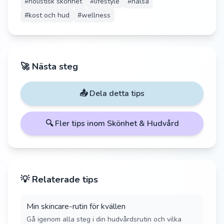
#
holistisk skönhet
#
lifestyle
#
hälsa
#
kost och hud
#
wellness
🚀 Nästa steg
📤 Dela detta tips
🔍 Fler tips inom
Skönhet & Hudvård
💡 Relaterade tips
Min skincare-rutin för kvällen
Gå igenom alla steg i din hudvårdsrutin och vilka