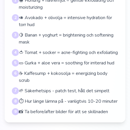
🍯 Honung + havremjöl = gentle exfoliating och
1
moisturizing
🥑 Avokado + olivolja = intensive hydration för
2
torr hud
🍋 Banan + yoghurt = brightening och softening
3
mask
🍅 Tomat + socker = acne-fighting och exfoliating
4
🥒 Gurka + aloe vera = soothing för irriterad hud
5
☕ Kaffesump + kokosolja = energizing body
6
scrub
🌱 Säkerhetsips - patch test, håll det simpelt
7
⏱️ Hur länge lämna på - vanligtvis 10-20 minuter
8
📸 Ta before/after bilder för att se skillnaden
9