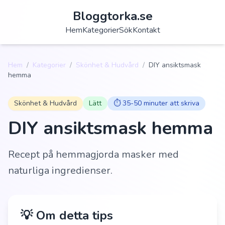
Bloggtorka.se
Hem
Kategorier
Sök
Kontakt
Hem
/
Kategorier
/
Skönhet & Hudvård
/
DIY ansiktsmask
hemma
Skönhet & Hudvård
Lätt
⏱️
35-50 minuter att skriva
DIY ansiktsmask hemma
Recept på hemmagjorda masker med
naturliga ingredienser.
💡 Om detta tips