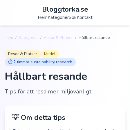
Bloggtorka.se
Hem
Kategorier
Sök
Kontakt
Hem
/
Kategorier
/
Resor & Platser
/
Hållbart resande
Resor & Platser
Medel
⏱️
2 timmar sustainability research
Hållbart resande
Tips för att resa mer miljövänligt.
💡 Om detta tips