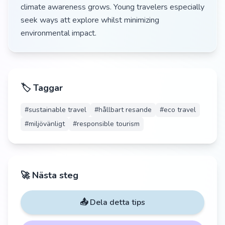
climate awareness grows. Young travelers especially
seek ways att explore whilst minimizing
environmental impact.
🏷️ Taggar
#
sustainable travel
#
hållbart resande
#
eco travel
#
miljövänligt
#
responsible tourism
🚀 Nästa steg
📤 Dela detta tips