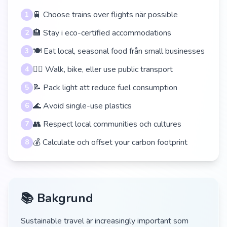
🚆 Choose trains over flights när possible
1
🏨 Stay i eco-certified accommodations
2
🍽️ Eat local, seasonal food från small businesses
3
🚶‍♀️ Walk, bike, eller use public transport
4
📝 Pack light att reduce fuel consumption
5
🌊 Avoid single-use plastics
6
👥 Respect local communities och cultures
7
💰 Calculate och offset your carbon footprint
8
📚 Bakgrund
Sustainable travel är increasingly important som