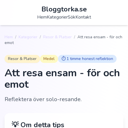
Bloggtorka.se
Hem
Kategorier
Sök
Kontakt
Hem
/
Kategorier
/
Resor & Platser
/
Att resa ensam - för och
emot
Resor & Platser
Medel
⏱️
1 timme honest reflektion
Att resa ensam - för och
emot
Reflektera över solo-resande.
💡 Om detta tips