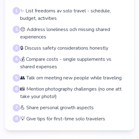
✨ List freedoms av solo travel - schedule,
1
budget, activities
😔 Address loneliness och missing shared
2
experiences
🔒 Discuss safety considerations honestly
3
💰 Compare costs - single supplements vs
4
shared expenses
👥 Talk om meeting new people while traveling
5
📸 Mention photography challenges (no one att
6
take your photo!)
💪 Share personal growth aspects
7
💡 Give tips för first-time solo travelers
8