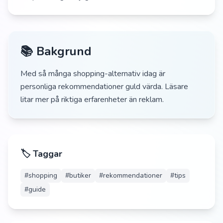
📚 Bakgrund
Med så många shopping-alternativ idag är
personliga rekommendationer guld värda. Läsare
litar mer på riktiga erfarenheter än reklam.
🏷️ Taggar
#
shopping
#
butiker
#
rekommendationer
#
tips
#
guide