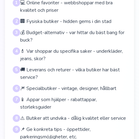
💻 Online favoriter - webbshoppar med bra
1
kvalitet och priser
🏢 Fysiska butiker - hidden gems i din stad
2
💰 Budget-alternativ - var hittar du bäst bang for
3
buck?
💄 Var shoppar du specifika saker - underkläder,
4
jeans, skor?
🚚 Leverans och returer - vilka butiker har bäst
5
service?
🎆 Specialbutiker - vintage, designer, hållbart
6
📱 Appar som hjälper - rabattappar,
7
storleksguider
⚠️ Butiker att undvika - dålig kvalitet eller service
8
📌 Ge konkreta tips - öppettider,
9
parkeringsmöjligheter, etc.