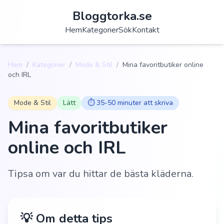
Bloggtorka.se
Hem
Kategorier
Sök
Kontakt
Hem
/
Kategorier
/
Mode & Stil
/
Mina favoritbutiker online
och IRL
Mode & Stil
Lätt
⏱️
35-50 minuter att skriva
Mina favoritbutiker
online och IRL
Tipsa om var du hittar de bästa kläderna.
💡 Om detta tips