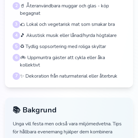
🥤 Återanvändbara muggar och glas - köp
2
begagnat
🌮 Lokal och vegetarisk mat som smakar bra
3
🎵 Akustisk musik eller lånad/hyrda högtalare
4
♻️ Tydlig sopsortering med roliga skyltar
5
🚲 Uppmuntra gäster att cykla eller åka
6
kollektivt
✨ Dekoration från naturmaterial eller återbruk
7
📚 Bakgrund
Unga vill festa men också vara miljömedvetna. Tips
för hållbara evenemang hjälper dem kombinera