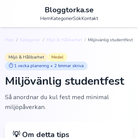
Bloggtorka.se
Hem
Kategorier
Sök
Kontakt
Hem
/
Kategorier
/
Miljö & Hållbarhet
/
Miljövänlig studentfest
Miljö & Hållbarhet
Medel
⏱️
1 vecka planering + 2 timmar skriva
Miljövänlig studentfest
Så anordnar du kul fest med minimal
miljöpåverkan.
💡 Om detta tips