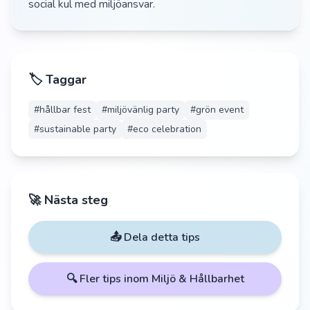
social kul med miljöansvar.
🏷️ Taggar
#
hållbar fest
#
miljövänlig party
#
grön event
#
sustainable party
#
eco celebration
🚀 Nästa steg
📤 Dela detta tips
🔍 Fler tips inom
Miljö & Hållbarhet