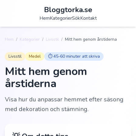
Bloggtorka.se
Hem
Kategorier
Sök
Kontakt
Hem
/
Kategorier
/
Livsstil
/
Mitt hem genom årstiderna
Livsstil
Medel
⏱️
45-60 minuter att skriva
Mitt hem genom
årstiderna
Visa hur du anpassar hemmet efter säsong
med dekoration och stämning.