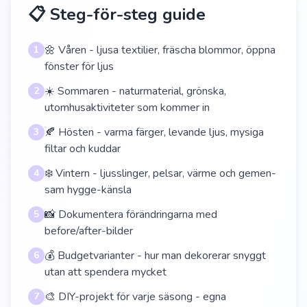
📋 Steg-för-steg guide
🌼 Våren - ljusa textilier, fräscha blommor, öppna
1
fönster för ljus
☀️ Sommaren - naturmaterial, grönska,
2
utomhusaktiviteter som kommer in
🍂 Hösten - varma färger, levande ljus, mysiga
3
filtar och kuddar
❄️ Vintern - ljusslinger, pelsar, värme och gemen-
4
sam hygge-känsla
📸 Dokumentera förändringarna med
5
before/after-bilder
💰 Budgetvarianter - hur man dekorerar snyggt
6
utan att spendera mycket
🎨 DIY-projekt för varje säsong - egna
7