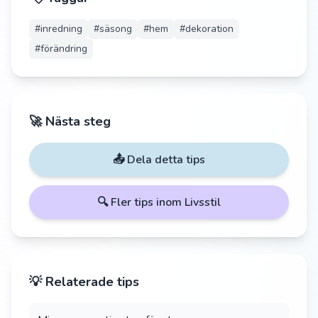
#
inredning
#
säsong
#
hem
#
dekoration
#
förändring
🚀 Nästa steg
📤 Dela detta tips
🔍 Fler tips inom
Livsstil
💡 Relaterade tips