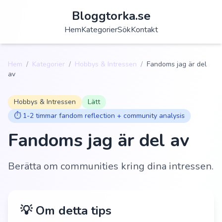
Bloggtorka.se
Hem
Kategorier
Sök
Kontakt
Hem
/
Kategorier
/
Hobbys & Intressen
/
Fandoms jag är del
av
Hobbys & Intressen
Lätt
⏱️
1-2 timmar fandom reflection + community analysis
Fandoms jag är del av
Berätta om communities kring dina intressen.
💡 Om detta tips