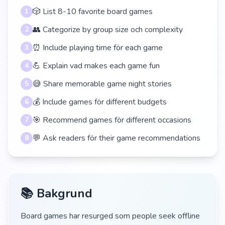
🎲 List 8-10 favorite board games
1
👥 Categorize by group size och complexity
2
⏰ Include playing time för each game
3
💪 Explain vad makes each game fun
4
😅 Share memorable game night stories
5
💰 Include games för different budgets
6
🎯 Recommend games för different occasions
7
💬 Ask readers för their game recommendations
8
📚 Bakgrund
Board games har resurged som people seek offline