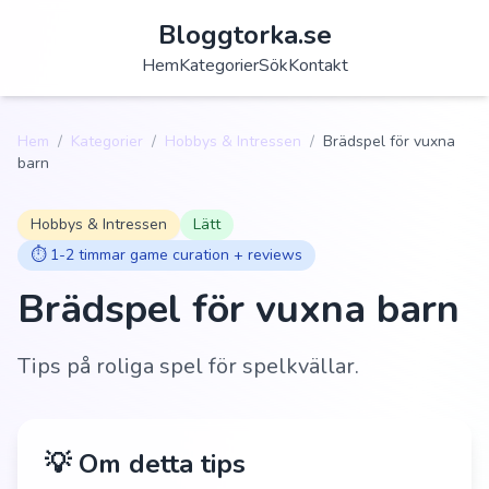
Bloggtorka.se
Hem
Kategorier
Sök
Kontakt
Hem
/
Kategorier
/
Hobbys & Intressen
/
Brädspel för vuxna
barn
Hobbys & Intressen
Lätt
⏱️
1-2 timmar game curation + reviews
Brädspel för vuxna barn
Tips på roliga spel för spelkvällar.
💡 Om detta tips