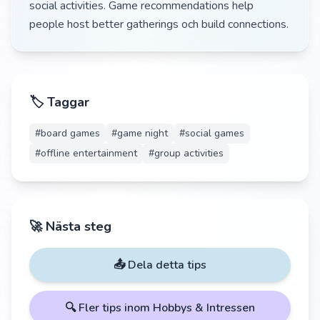
social activities. Game recommendations help
people host better gatherings och build connections.
🏷️ Taggar
#
board games
#
game night
#
social games
#
offline entertainment
#
group activities
🚀 Nästa steg
📤 Dela detta tips
🔍 Fler tips inom
Hobbys & Intressen