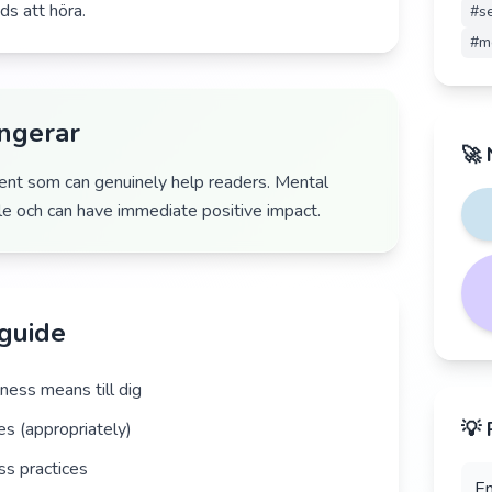
s att höra.
#
s
#
m
ungerar
🚀 
ent som can genuinely help readers. Mental
ble och can have immediate positive impact.
 guide
ness means till dig
💡 
s (appropriately)
ess practices
En