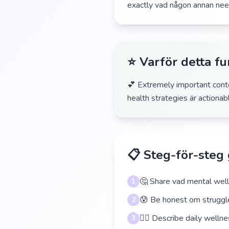
exactly vad någon annan need
⭐ Varför detta f
💕 Extremely important cont
health strategies är actiona
📋 Steg-för-steg
🤔 Share vad mental well
1
😰 Be honest om struggle
2
🧘‍♀️ Describe daily welln
3