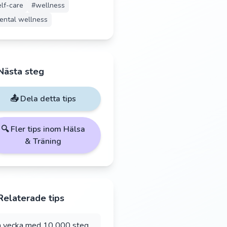
elf-care
#
wellness
ental wellness
Nästa steg
📤 Dela detta tips
🔍 Fler tips inom
Hälsa
& Träning
Relaterade tips
 vecka med 10 000 steg