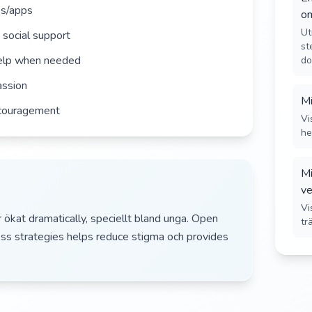
es/apps
o
Ut
 social support
st
help when needed
do
assion
Mi
couragement
Vi
he
Mi
ve
Vi
ökat dramatically, speciellt bland unga. Open
tr
ss strategies helps reduce stigma och provides