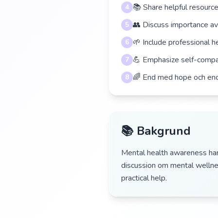
📚 Share helpful resourc
4
👥 Discuss importance av
5
🌱 Include professional 
6
💪 Emphasize self-comp
7
🌈 End med hope och en
8
📚 Bakgrund
Mental health awareness har 
discussion om mental wellne
practical help.