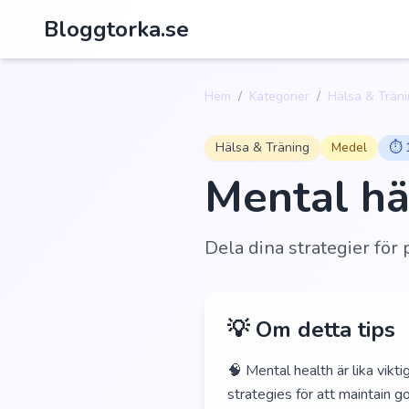
Bloggtorka.se
Hem
/
Kategorier
/
Hälsa & Trän
Hälsa & Träning
Medel
⏱️
Mental hä
Dela dina strategier för
💡 Om detta tips
🧠 Mental health är lika vikt
strategies för att maintain 