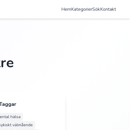
Hem
Kategorier
Sök
Kontakt
tre
 Taggar
ental hälsa
sykiskt välmående