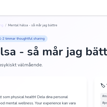
ing
/
Mental hälsa - så mår jag bättre
1-2 timmar thoughtful sharing
lsa - så mår jag bät
 psykiskt välmående.
🏷️
#
m
igt som physical health! Dela dina personal
good mental wellness. Your experience kan vara
#
p