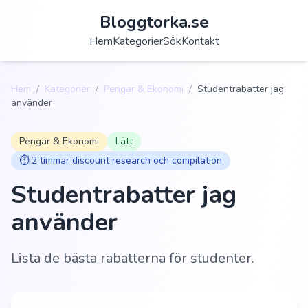
Bloggtorka.se
Hem
Kategorier
Sök
Kontakt
Hem
/
Kategorier
/
Pengar & Ekonomi
/
Studentrabatter jag
använder
Pengar & Ekonomi
Lätt
⏱️
2 timmar discount research och compilation
Studentrabatter jag
använder
Lista de bästa rabatterna för studenter.