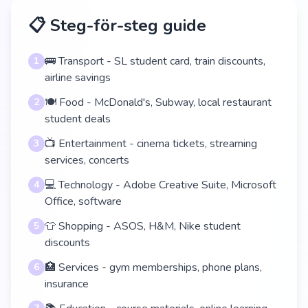
📋 Steg-för-steg guide
🚌 Transport - SL student card, train discounts,
1
airline savings
🍽️ Food - McDonald's, Subway, local restaurant
2
student deals
📺 Entertainment - cinema tickets, streaming
3
services, concerts
💻 Technology - Adobe Creative Suite, Microsoft
4
Office, software
👕 Shopping - ASOS, H&M, Nike student
5
discounts
🏥 Services - gym memberships, phone plans,
6
insurance