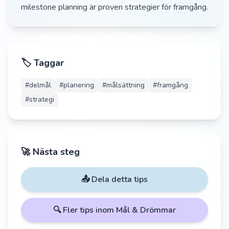
milestone planning är proven strategier för framgång.
🏷️ Taggar
#
delmål
#
planering
#
målsättning
#
framgång
#
strategi
🚀 Nästa steg
📤 Dela detta tips
🔍 Fler tips inom
Mål & Drömmar