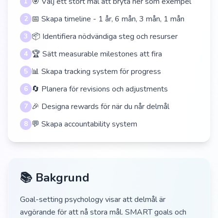
🎯 Välj ett stort mål att bryta ner som exempel
1
📅 Skapa timeline - 1 år, 6 mån, 3 mån, 1 mån
2
📦 Identifiera nödvändiga steg och resurser
3
🏆 Sätt measurable milestones att fira
4
📊 Skapa tracking system för progress
5
🔄 Planera för revisions och adjustments
6
🎉 Designa rewards för när du når delmål
7
💬 Skapa accountability system
8
📚 Bakgrund
Goal-setting psychology visar att delmål är
avgörande för att nå stora mål. SMART goals och