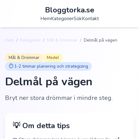
Bloggtorka.se
Hem
Kategorier
Sök
Kontakt
Hem
/
Kategorier
/
Mål & Drömmar
/
Delmål på vägen
Mål & Drömmar
Medel
⏱️
1-2 timmar planering och strategizing
Delmål på vägen
Bryt ner stora drömmar i mindre steg.
💡 Om detta tips