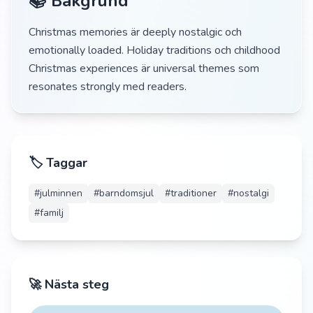
📚 Bakgrund
Christmas memories är deeply nostalgic och
emotionally loaded. Holiday traditions och childhood
Christmas experiences är universal themes som
resonates strongly med readers.
🏷️ Taggar
#
julminnen
#
barndomsjul
#
traditioner
#
nostalgi
#
familj
🚀 Nästa steg