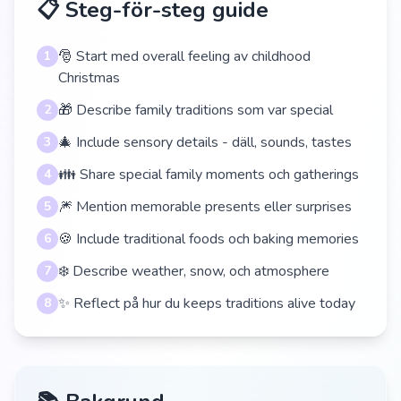
📋 Steg-för-steg guide
🎅 Start med overall feeling av childhood
1
Christmas
🎁 Describe family traditions som var special
2
🎄 Include sensory details - däll, sounds, tastes
3
👪 Share special family moments och gatherings
4
🎆 Mention memorable presents eller surprises
5
🍪 Include traditional foods och baking memories
6
❄️ Describe weather, snow, och atmosphere
7
✨ Reflect på hur du keeps traditions alive today
8