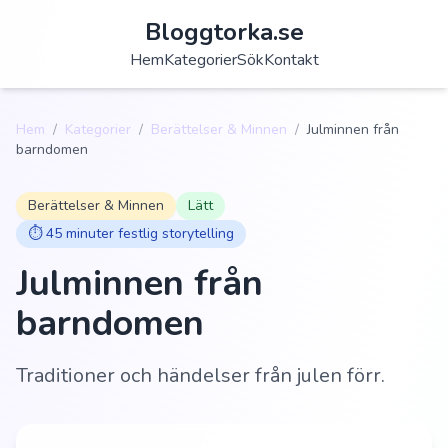
Bloggtorka.se
Hem
Kategorier
Sök
Kontakt
Hem
/
Kategorier
/
Berättelser & Minnen
/
Julminnen från
barndomen
Berättelser & Minnen
Lätt
⏱️
45 minuter festlig storytelling
Julminnen från
barndomen
Traditioner och händelser från julen förr.