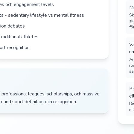
zes och engagement levels
Mi
s - sedentary lifestyle vs mental fitness
Sk
sk
sion debates
fö
raditional athletes
Va
ort recognition
un
Ar
rö
sa
Be
professional leagues, scholarships, och massive
el
ound sport definition och recognition.
Di
me