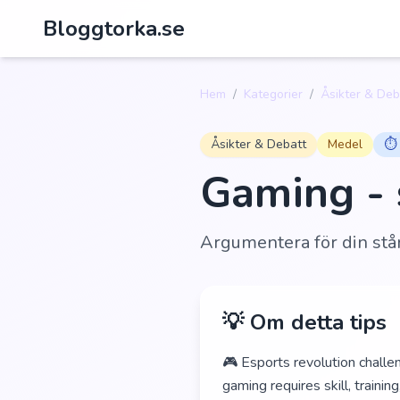
Bloggtorka.se
Hem
/
Kategorier
/
Åsikter & Deb
Åsikter & Debatt
Medel
⏱️
Gaming - s
Argumentera för din stå
💡 Om detta tips
🎮 Esports revolution challen
gaming requires skill, trainin