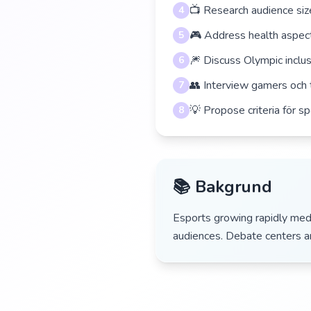
📺 Research audience si
4
🎮 Address health aspect
5
🎆 Discuss Olympic inclu
6
👥 Interview gamers och t
7
💡 Propose criteria för sp
8
📚 Bakgrund
Esports growing rapidly med 
audiences. Debate centers ar