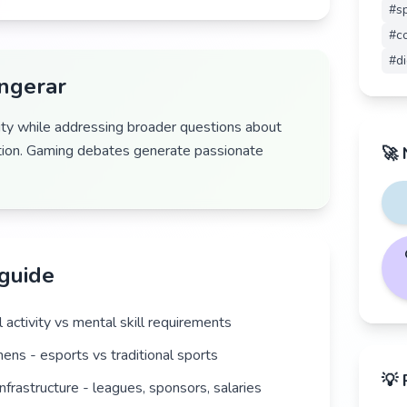
#
sp
#
c
#
di
ungerar
y while addressing broader questions about
ition. Gaming debates generate passionate
🚀 
 guide
 activity vs mental skill requirements
ens - esports vs traditional sports
💡 
nfrastructure - leagues, sponsors, salaries