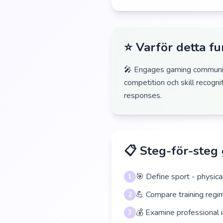
⭐ Varför detta f
🎤 Engages gaming communit
competition och skill recogn
responses.
📋 Steg-för-steg
🎯 Define sport - physical
1
💪 Compare training regim
2
💰 Examine professional i
3