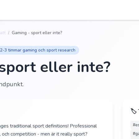
att
/
Gaming - sport eller inte?
2-3 timmar gaming och sport research
port eller inte?
ndpunkt.
🏷️
#
e
ges traditional sport definitions! Professional
g, och competition - men är it really sport?
#
g