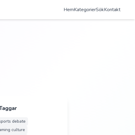
Hem
Kategorier
Sök
Kontakt
 Taggar
sports debate
aming culture